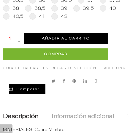
35,5
36
36,5
37
37,5
38
38,5
39
39,5
40
40,5
41
42
+
AÑADIR AL CARRITO
-
COMPRAR
GUIA DE TALLAS
ENTREGA Y DEVOLUCIÓN
HACER UNA P
Comparar
Descripción
Información adicional
Va
MATERIALES: Cuero Mimbre