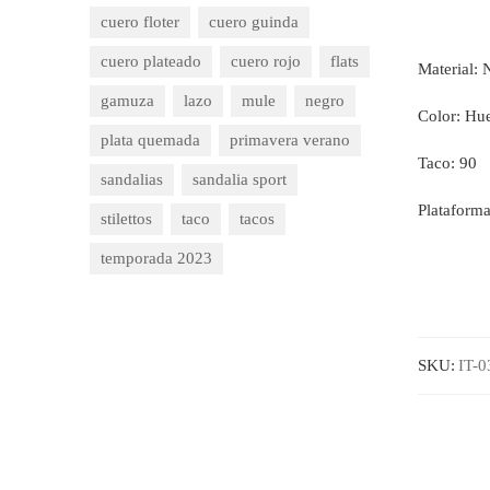
cuero floter
cuero guinda
cuero plateado
cuero rojo
flats
Material:
gamuza
lazo
mule
negro
Color: Hu
plata quemada
primavera verano
Taco: 90
sandalias
sandalia sport
Plataform
stilettos
taco
tacos
temporada 2023
SKU:
IT-0