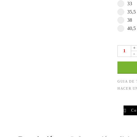
33
35,5
38
40,5
+
-
GUIA DE
HACER U
Co