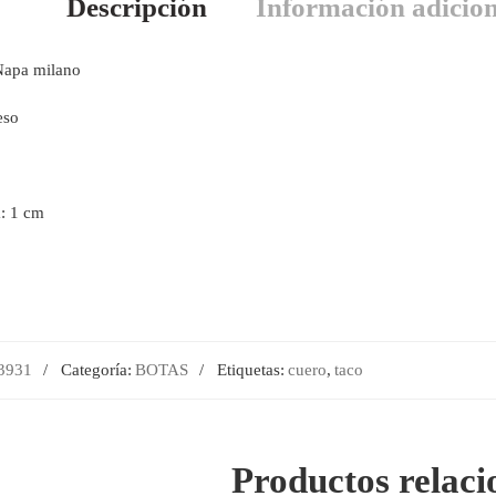
Descripción
Información adicion
 Napa milano
eso
a: 1 cm
3931
Categoría:
BOTAS
Etiquetas:
cuero
,
taco
Productos relac