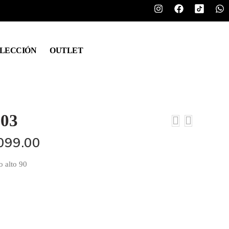
LECCIÓN
OUTLET
03
099.00
o alto 90