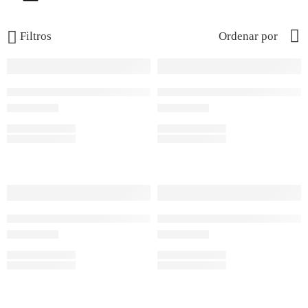
Filtros
Ordenar por
J1313
J705
S/
549.00
S/
599.00
J725
J725
S/
579.00
S/
579.00