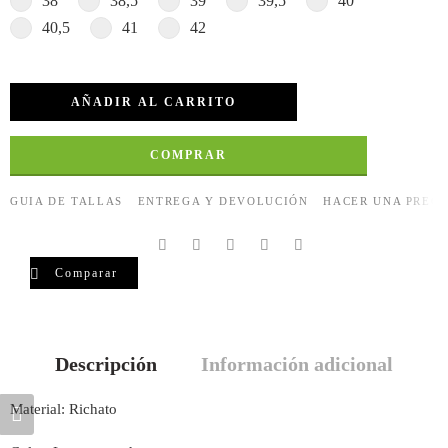
38
38,5
39
39,5
40
40,5
41
42
AÑADIR AL CARRITO
COMPRAR
GUIA DE TALLAS
ENTREGA Y DEVOLUCIÓN
HACER UNA PREG
Comparar
Descripción
Información adicional
Material: Richato