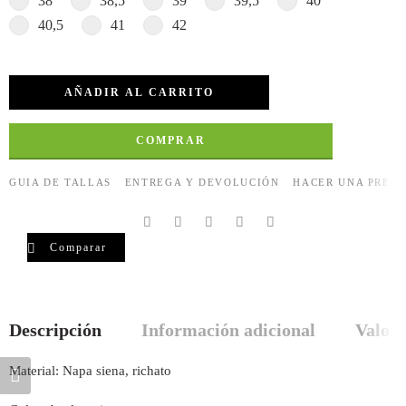
38
38,5
39
39,5
40
40,5
41
42
AÑADIR AL CARRITO
COMPRAR
GUIA DE TALLAS
ENTREGA Y DEVOLUCIÓN
HACER UNA PREG
Comparar
Descripción
Información adicional
Valora
Material: Napa siena, richato