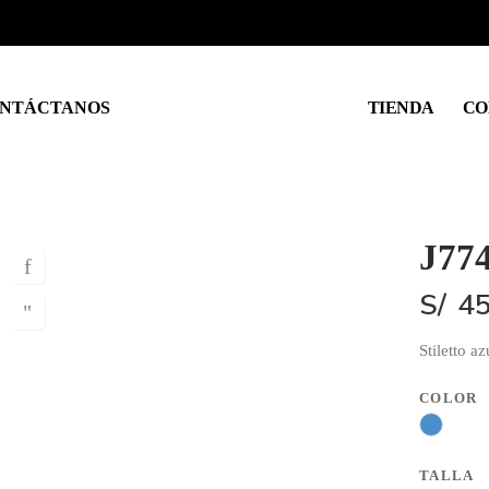
NTÁCTANOS
TIENDA
CO
J77
S/
45
Stiletto az
COLOR
TALLA