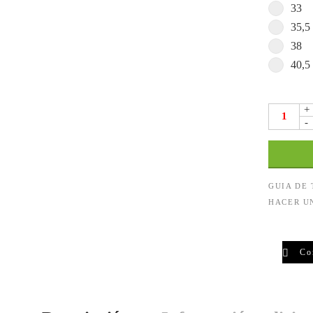
33
35,5
38
40,5
+
-
GUIA DE
HACER U
Co