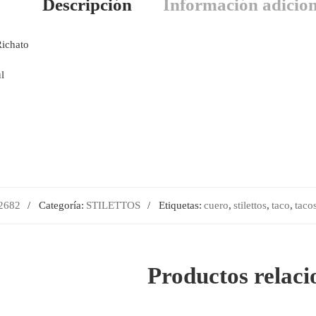
Descripción
Información adicion
Richato
l
2682
Categoría:
STILETTOS
Etiquetas:
cuero
,
stilettos
,
taco
,
taco
Productos relac