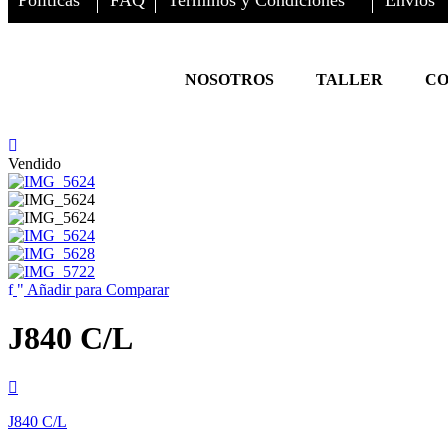
Políticas
FAQ
Terminos y Condiciones
Envios
NOSOTROS
TALLER
CO
Vendido
Añadir para Comparar
J840 C/L
J840 C/L