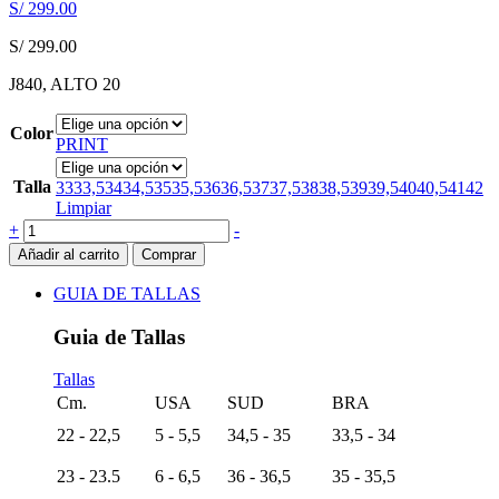
S/
299.00
S/
299.00
J840, ALTO 20
Color
PRINT
Talla
33
33,5
34
34,5
35
35,5
36
36,5
37
37,5
38
38,5
39
39,5
40
40,5
41
42
Limpiar
+
-
Añadir al carrito
Comprar
GUIA DE TALLAS
Guia de Tallas
Tallas
Cm.
USA
SUD
BRA
22 - 22,5
5 - 5,5
34,5 - 35
33,5 - 34
23 - 23.5
6 - 6,5
36 - 36,5
35 - 35,5