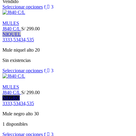
Vendido
Seleccionar opciones
MULES
J840 C/L
S/
299.00
NIQUEL
33
33,5
34
34,5
35
Mule niquel alto 20
Sin existencias
Seleccionar opciones
MULES
J840 C/L
S/
299.00
NEGRO
33
33,5
34
34,5
35
Mule negro alto 30
1 disponibles
Seleccionar opciones