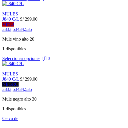
MULES
J840 C/L
S/
299.00
VINO
33
33,5
34
34,5
35
Mule vino alto 20
1 disponibles
Seleccionar opciones
MULES
J840 C/L
S/
299.00
NEGRO
33
33,5
34
34,5
35
Mule negro alto 30
1 disponibles
Cerca de