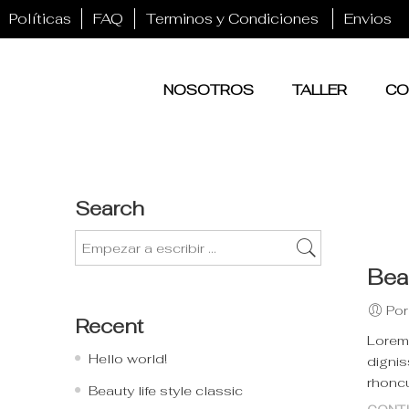
Políticas
FAQ
Terminos y Condiciones
Envios
NOSOTROS
TALLER
CO
Search
Beau
Por
Recent
Lorem 
Hello world!
dignis
rhoncu
Beauty life style classic