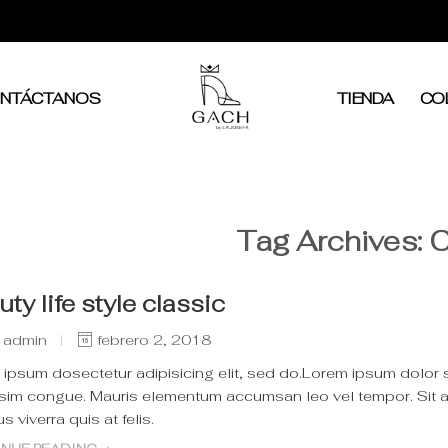
NTÁCTANOS
TIENDA
CO
Tag Archives:
C
ty life style classic
 admin
febrero 2, 2018
ipsum dosectetur adipisicing elit, sed do.Lorem ipsum dolor sit
sim congue. Mauris elementum accumsan leo vel tempor. Sit am
s viverra quis at felis.