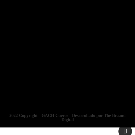
2022 Copyright - GACH Cueros - Desarrollado por The Braand
Digital