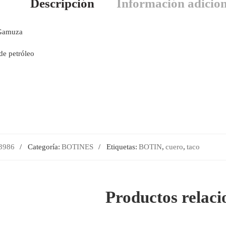
Descripción
Información adicion
 Gamuza
de petróleo
3986
Categoría:
BOTINES
Etiquetas:
BOTIN
,
cuero
,
taco
Productos relac