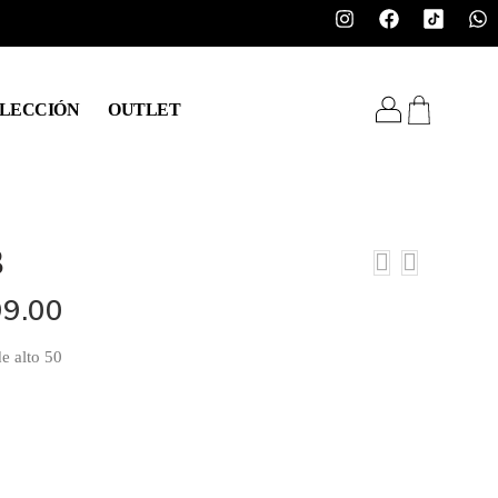
LECCIÓN
OUTLET
3
9.00
e alto 50