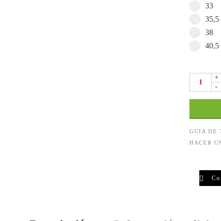
33
35,5
38
40,5
+
-
GUIA DE
HACER U
Co