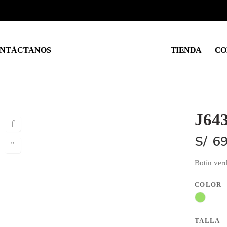
NTÁCTANOS
TIENDA
CO
J64
S/
69
Botín verd
COLOR
TALLA