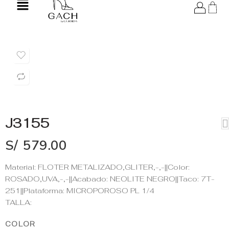
J3155
S/
579.00
Material: FLOTER METALIZADO,GLITER,-,-||Color:
ROSADO,UVA,-,-||Acabado: NEOLITE NEGRO||Taco: 7T-
251||Plataforma: MICROPOROSO PL 1/4
TALLA:
COLOR