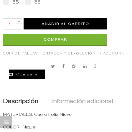
35
36
+
AÑADIR AL CARRITO
-
COMPRAR
GUIA DE TALLAS
ENTREGA Y DEVOLUCIÓN
HACER UNA P
Comparar
Descripción
Información adicional
Va
MATERIALES: Cuero Folia Nieve
COLOR: Niquel