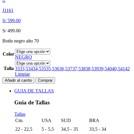
J1161
S/
599.00
S/
499.00
Botín negro alto 70
Color
NEGRO
Talla
33
33,5
34
34,5
35
35,5
36
36,5
37
37,5
38
38,5
39
39,5
40
40,5
41
42
Limpiar
Añadir al carrito
Comprar
GUIA DE TALLAS
Guia de Tallas
Tallas
Cm.
USA
SUD
BRA
22 - 22,5
5 - 5,5
34,5 - 35
33,5 - 34