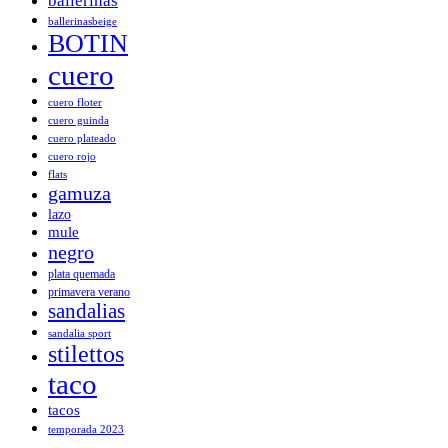
ballerinas
ballerinasbeige
BOTIN
cuero
cuero floter
cuero guinda
cuero plateado
cuero rojo
flats
gamuza
lazo
mule
negro
plata quemada
primavera verano
sandalias
sandalia sport
stilettos
taco
tacos
temporada 2023