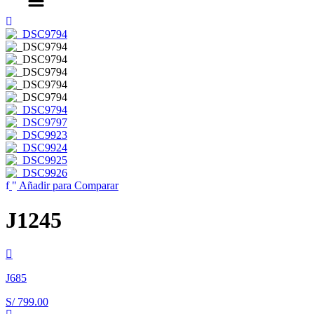
Añadir para Comparar
J1245
J685
S/
799.00