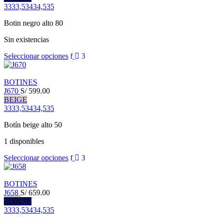
33
33,5
34
34,5
35
Botin negro alto 80
Sin existencias
Seleccionar opciones
BOTINES
J670
S/
599.00
BEIGE
33
33,5
34
34,5
35
Botín beige alto 50
1 disponibles
Seleccionar opciones
BOTINES
J658
S/
659.00
NEGRO
33
33,5
34
34,5
35