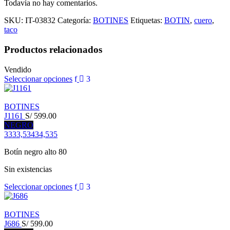
Todavía no hay comentarios.
SKU:
IT-03832
Categoría:
BOTINES
Etiquetas:
BOTIN
,
cuero
,
taco
Productos relacionados
Vendido
Seleccionar opciones
BOTINES
J1161
S/
599.00
NEGRO
33
33,5
34
34,5
35
Botín negro alto 80
Sin existencias
Seleccionar opciones
BOTINES
J686
S/
599.00