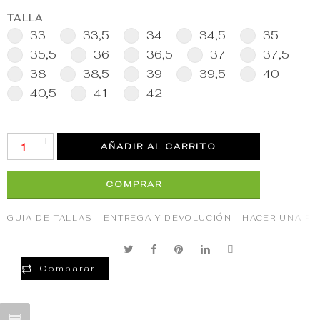
TALLA
33
33,5
34
34,5
35
35,5
36
36,5
37
37,5
38
38,5
39
39,5
40
40,5
41
42
+
AÑADIR AL CARRITO
-
COMPRAR
GUIA DE TALLAS
ENTREGA Y DEVOLUCIÓN
HACER UNA P
Comparar