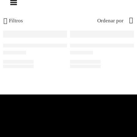
Filtros
Ordenar por
J 1407
J1358
S/
579.00
S/
549.00